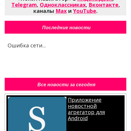
Telegram
,
Одноклассниках
,
Вконтакте
,
каналы
Max
и
YouTube
.
Последние новости
Ошибка сети...
Все новости за сегодня
Приложение
новостной
агрегатор для
Android
.