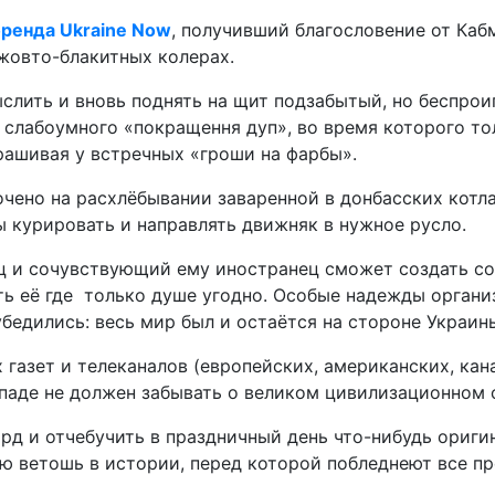
бренда Ukraine Now
, получивший благословение от Кабм
 жовто-блакитных колерах.
ыслить и вновь поднять на щит подзабытый, но беспр
 слабоумного «покращення дуп», во время которого т
прашивая у встречных «гроши на фарбы».
чено на расхлёбывании заваренной в донбасских котла
ы курировать и направлять движняк в нужное русло.
ц и сочувствующий ему иностранец сможет создать со
ть её где только душе угодно. Особые надежды орган
убедились: весь мир был и остаётся на стороне Украин
газет и телеканалов (европейских, американских, кан
ападе не должен забывать о великом цивилизационном
рд и отчебучить в праздничный день что-нибудь ориги
ю ветошь в истории, перед которой побледнеют все п