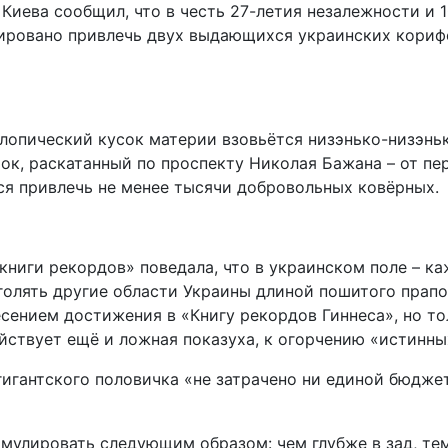
иева сообщил, что в честь 27-летия незалежности и 
анировано привлечь двух выдающихся украинских кори
клопический кусок материи взовьётся низэнько-низэньк
ок, раскатанный по проспекту Николая Бажана – от пе
ся привлечь не менее тысячи добровольных ковёрных.
ниги рекордов» поведала, что в украинском поле – ка
олять другие области Украины длиной пошитого прапор
есением достижения в «Книгу рекордов Гиннеса», но т
действует ещё и ложная показуха, к огорчению «истинн
гигантского половичка «не затрачено ни единой бюдже
улировать следующим образом: чем глубже в зад, тем