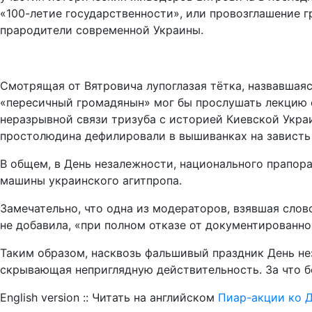
«100-летие государственности», или провозглашение 
прародители современной Украины.
Смотрящая от Вятровича лупоглазая тётка, назвавшаяс
«пересичный громадянын» мог бы прослушать лекцию с 
неразрывной связи тризуба с историей Киевской Украи
простолюдина дефилировали в вышиванках на зависть
В общем, в День незалежности, национального прапо
машины украинского агитпропа.
Замечательно, что одна из модераторов, взявшая слов
не добавила, «при полном отказе от документированн
Таким образом, насквозь фальшивый праздник День нез
скрывающая неприглядную действительность. За что 
English version :: Читать на английском
Пиар-акции ко 