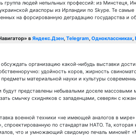
ь группа людей непыльных профессий: из Минстеця, И
украинской диаспоры из Ирландии по Skype. Те самые 
енных на форсированную деградацию государства и общ
Навигатор» в
Яндекс.Дзен
,
Telegram
,
Одноклассниках
,
 обсуждать организацию какой-нибудь выставки дости
обственноручно: удойность коров, жирность свиномато
 предметы материальной науки и культуры современн
и будут представлены небывалыми доселе массовыми м
зать смычку схидняков с западенцами, северян с южан
тавка военной техники «не имеющей аналогов в мире»
 спроектированную по стандартам НАТО. Та, которая н
риалов, что и умножающий свидомую печаль миномёт «