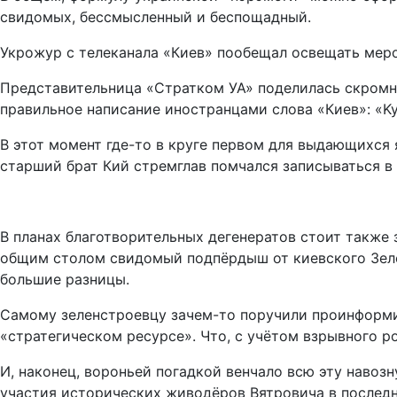
свидомых, бессмысленный и беспощадный.
Укрожур с телеканала «Киев» пообещал освещать мер
Представительница «Стратком УА» поделилась скром
правильное написание иностранцами слова «Киев»: «Kyi
В этот момент где-то в круге первом для выдающихся 
старший брат Кий стремглав помчался записываться 
В планах благотворительных дегенератов стоит также 
общим столом свидомый подпёрдыш от киевского Зеле
большие разницы.
Самому зеленстроевцу зачем-то поручили проинформир
«стратегическом ресурсе». Что, с учётом взрывного р
И, наконец, вороньей погадкой венчало всю эту навоз
участия исторических живодёров Вятровича в последни