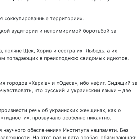
ая «оккупированные территории».
цкой аудитории и непримиримой боротьбой за
, поляне Щек, Хорив и сестра их Лыбедь, а их
ком попадающих в преисподнюю свидомых идиотов.
ия городов «Харкiв» и «Одеса», ибо нефиг. Сидящий за
увствовать, что русский и украинский языки – две
роизнести речь об украинских женщинах, как о
 «гидности», прозвучало особенно пикантно.
я научного обеспечения» Института нацпамяти. Без
залежности. На этот раз и дата особая, обязывающая: