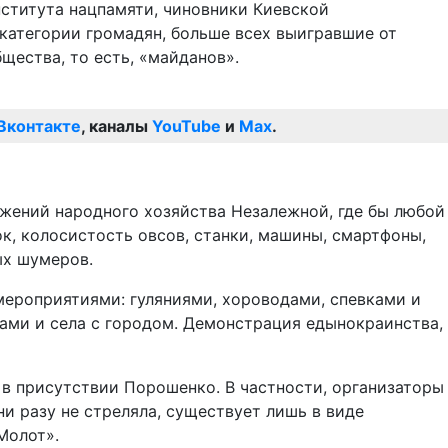
нститута нацпамяти, чиновники Киевской
категории громадян, больше всех выигравшие от
ества, то есть, «майданов».
Вконтакте
, каналы
YouTube
и
Max
.
жений народного хозяйства Незалежной, где бы любой
к, колосистость овсов, станки, машины, смартфоны,
ых шумеров.
ероприятиями: гуляниями, хороводами, спевками и
ами и села с городом. Демонстрация едынокраинства,
 в присутствии Порошенко. В частности, организаторы
и разу не стреляла, существует лишь в виде
Молот».