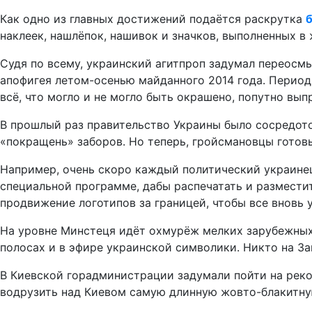
Как одно из главных достижений подаётся раскрутка
наклеек, нашлёпок, нашивок и значков, выполненных в
Судя по всему, украинский агитпроп задумал переосм
апофигея летом-осенью майданного 2014 года. Период
всё, что могло и не могло быть окрашено, попутно вы
В прошлый раз правительство Украины было сосредото
«покращень» заборов. Но теперь, гройсмановцы готов
Например, очень скоро каждый политический украине
специальной программе, дабы распечатать и размести
продвижение логотипов за границей, чтобы все вновь 
На уровне Минстеця идёт охмурёж мелких зарубежных 
полосах и в эфире украинской символики. Никто на З
В Киевской горадминистрации задумали пойти на реко
водрузить над Киевом самую длинную жовто-блакитну