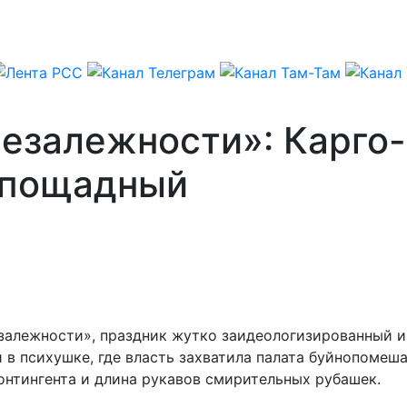
езалежности»: Карго-
спощадный
залежности», праздник жутко заидеологизированный и 
в психушке, где власть захватила палата буйнопомеш
нтингента и длина рукавов смирительных рубашек.