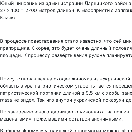
Юный чиновник из администрации Дарницкого района К
27 х 100 = 2700 метров длиной! К мероприятию запл
Кличко.
В процессе повествования стало известно, что сей ци
прапорщика. Скорее, это будет очень длинный полович
площади. К процессу развёртывания рулона планирует
Присутствовавшая на сходке жиночка из «Украинской к
область в ура-патриотическом угаре пытается перещег
патриотической портянки длиной в 9,5 км с якобы зан
глаза не видел. Так что внутри украинской показухи 
По заверению юного дарницкого чиновника, на пошив 
меценатами», пожелавшими остаться анонимными.
В общем, формулу украинской «пэрэмоги» можно сформ