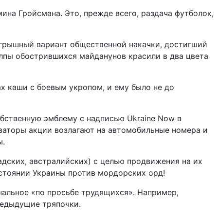
ина Гройсмана. Это, прежде всего, раздача футболок,
оигрышный вариант общественной накачки, достигший
олпы обострившихся майданунов красили в два цвета
х каши с боевым укропом, и ему было не до
бственную эмблему с надписью Ukraine Now в
изаторы акции возлагают на автомобильные номера и
ы.
адских, австралийских) с целью продвижения на их
 стоянии Украины против мордорских орд!
нальное «по просьбе трудящихся». Например,
редыдущие тряпочки.