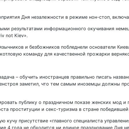
оприятия Дня незалежности в режиме нон-стоп, включ
ными результатами информационного окучивания неме
v not Kiev».
язычников и безбожников побледнели основатели Киева
в котловую команду для качественной прожарки верня
задача – обучить иностранцев правильно писать назван
нстроя заметил, что тем самым иноземцы должны проч
овать публику о праздничном показе женских мод и п
оста проституции и секс-туризма в стране победившей
ную кучу присутствие «главного специалиста управлени
е 4 года не обходится ни единое празднование Дня не