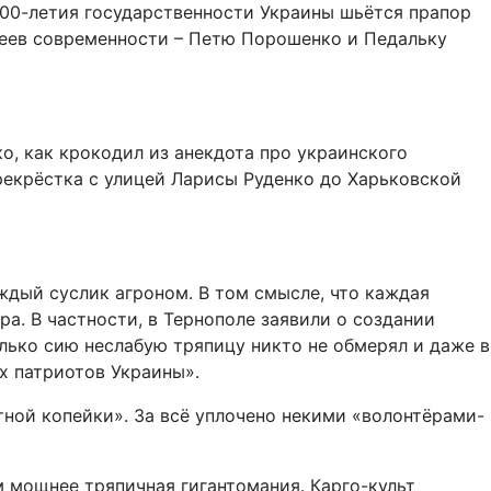
100-летия государственности Украины шьётся прапор
феев современности – Петю Порошенко и Педальку
о, как крокодил из анекдота про украинского
рекрёстка с улицей Ларисы Руденко до Харьковской
ждый суслик агроном. В том смысле, что каждая
а. В частности, в Тернополе заявили о создании
олько сию неслабую тряпицу никто не обмерял и даже в
ых патриотов Украины».
тной копейки». За всё уплочено некими «волонтёрами-
 мощнее тряпичная гигантомания. Карго-культ