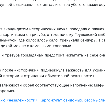
группой вышиваночных интеллигентов убогого квазигос
я «кандидатом исторических наук», поведала о планах
картинками о тризубе, о том, почему Грушевский выбр
ны-Руси, где колосилось сало, тренькали бандуры, а 
 дикой мокше с каменными топорами.
ра и трезуба громадянам предстоит испытать на себе
о после «исторички», подчеркнула важность для Украи
ой истории и отрицании объективной реальности».
алежности обрёл соответствующее наполнение: мифы, к
боролись…
Дню «незалежности»: Карго-культ свидомых, бессмысл