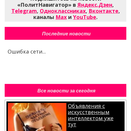
«ПолитНавигатор» в
Яндекс.Дзен
,
Telegram
,
Одноклассниках
,
Вконтакте
,
каналы
Max
и
YouTube
.
Последние новости
Ошибка сети...
Все новости за сегодня
Объявления с
искусственным
интеллектом уже
тут
.