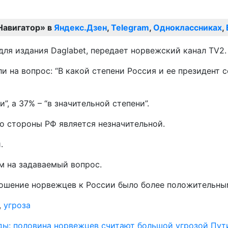
Навигатор» в
Яндекс.Дзен
,
Telegram
,
Одноклассниках
,
для издания Daglabet, передает норвежский канал TV2.
и на вопрос: “В какой степени Россия и ее президент 
, а 37% – “в значительной степени”.
со стороны РФ является незначительной.
.
м на задаваемый вопрос.
тношение норвежцев к России было более положительны
,
угроза
ды: половина норвежцев считают большой угрозой Пут