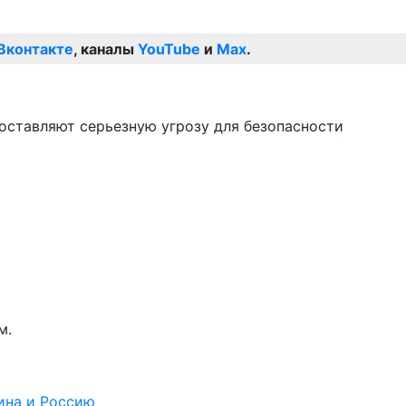
Вконтакте
, каналы
YouTube
и
Max
.
составляют серьезную угрозу для безопасности
м.
ина и Россию