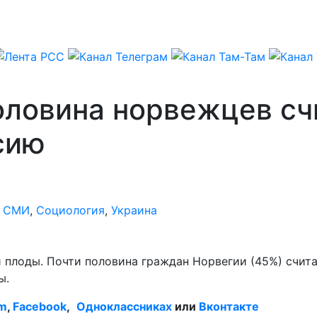
оловина норвежцев с
сию
,
СМИ
,
Социология
,
Украина
 плоды. Почти половина граждан Норвегии (45%) счит
ы.
am
,
Facebook
,
Одноклассниках
или
Вконтакте