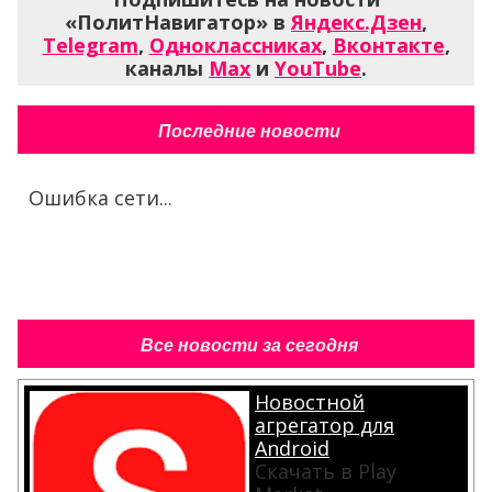
«ПолитНавигатор» в
Яндекс.Дзен
,
Telegram
,
Одноклассниках
,
Вконтакте
,
каналы
Max
и
YouTube
.
Последние новости
Ошибка сети...
Все новости за сегодня
Новостной
агрегатор для
Android
Скачать в Play