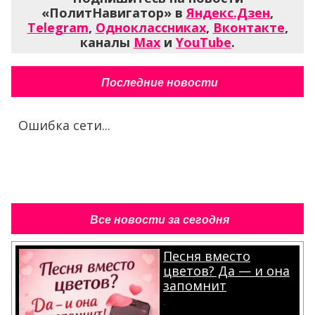
«ПолитНавигатор» в
Яндекс.Дзен
,
Telegram
,
Одноклассниках
,
Вконтакте
,
каналы
Max
и
YouTube
.
Последние новости
Ошибка сети...
Все новости за сегодня
Песня вместо
цветов? Да — и она
запомнит
.