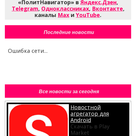
«ПолитНавигатор» в
Яндекс.Дзен
,
Telegram
,
Одноклассниках
,
Вконтакте
,
каналы
Max
и
YouTube
.
Последние новости
Ошибка сети...
Все новости за сегодня
Новостной
агрегатор для
Android
Скачать в Play
Market