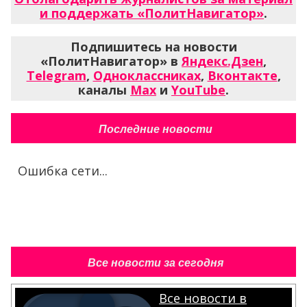
и поддержать «ПолитНавигатор»
.
Подпишитесь на новости
«ПолитНавигатор» в
Яндекс.Дзен
,
Telegram
,
Одноклассниках
,
Вконтакте
,
каналы
Max
и
YouTube
.
Последние новости
Ошибка сети...
Все новости за сегодня
Все новости в