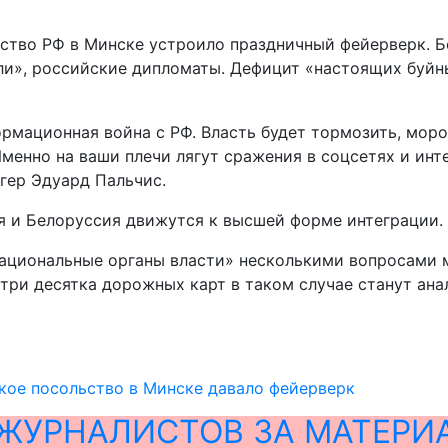
ьство РФ в Минске устроило праздничный фейерверк. 
гали», российские дипломаты. Дефицит «настоящих буй
рмационная война с РФ. Власть будет тормозить, моро
менно на ваши плечи лягут сражения в соцсетях и инт
гер Эдуард Пальчис.
ия и Белоруссия движутся к высшей форме интеграции.
ациональные органы власти» несколькими вопросами м
три десятка дорожных карт в таком случае станут ана
кое посольство в Минске давало фейерверк
ЖУРНАЛИСТОВ ЗА МАТЕРИ