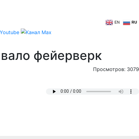
EN
RU
авало фейерверк
Просмотров: 3079