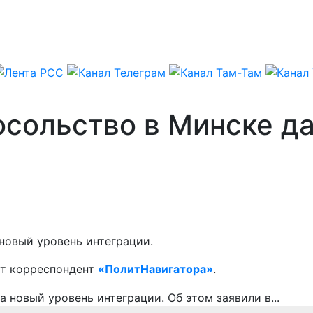
осольство в Минске д
новый уровень интеграции.
ет корреспондент
«ПолитНавигатора»
.