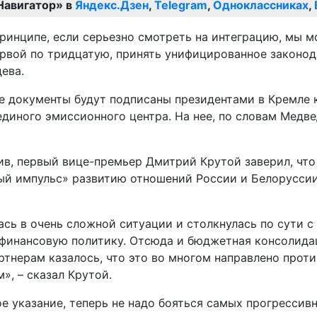
Навигатор» в
Яндекс.Дзен
,
Telegram
,
Одноклассниках
,
принципе, если серьезно смотреть на интеграцию, мы 
первой по тридцатую, принять унифицированное законод
ева.
ые документы будут подписаны президентами в Кремле 
диного эмиссионного центра. На нее, по словам Медве
ив, первый вице-премьер Дмитрий Крутой заверил, чт
ный импульс» развитию отношений России и Белоруссии
ась в очень сложной ситуации и столкнулась по сути 
инансовую политику. Отсюда и бюджетная консолидаци
тнерам казалось, что это во многом направлено проти
м», – сказал Крутой.
кое указание, теперь не надо бояться самых прогресси