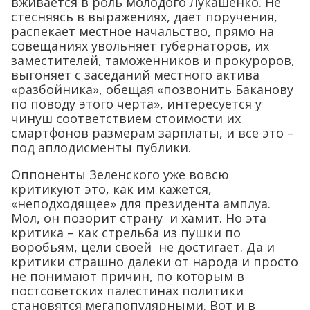
вживается в роль молодого Лукашенко. Не
стесняясь в выражениях, дает поручения,
распекает местное начальство, прямо на
совещаниях увольняет губернаторов, их
заместителей, таможенников и прокуроров,
выгоняет с заседаний местного актива
«разбойника», обещая «позвонить Баканову
по поводу этого черта», интересуется у
чинуш соответствием стоимости их
смартфонов размерам зарплаты, и все это –
под аплодисменты публики.
Оппоненты Зеленского уже вовсю
критикуют это, как им кажется,
«неподходящее» для президента амплуа.
Мол, он позорит страну и хамит. Но эта
критика – как стрельба из пушки по
воробьям, цели своей не достигает. Да и
критики страшно далеки от народа и просто
не понимают причин, по которым в
постсоветских палестинах политики
становятся мегапопулярными. Вот и в