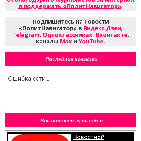
и поддержать «ПолитНавигатор»
.
Подпишитесь на новости
«ПолитНавигатор» в
Яндекс.Дзен
,
Telegram
,
Одноклассниках
,
Вконтакте
,
каналы
Max
и
YouTube
.
Последние новости
Ошибка сети...
Все новости за сегодня
Новостной