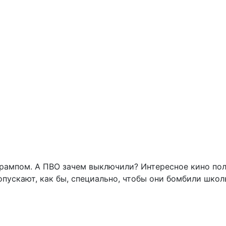
Комментарии к этой теме были закрыты
ампом. А ПВО зачем выключили?

лотники, все до одного, о чем не преминут гордо отрапортовать, т
чивали"?
кие "звери" эти украинцы.

нтр города и ведь попадают же.
