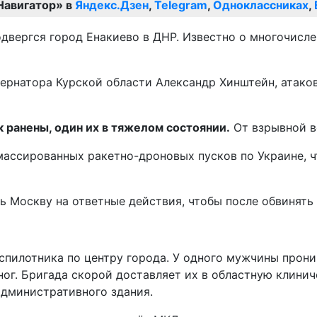
Навигатор» в
Яндекс.Дзен
,
Telegram
,
Одноклассниках
,
двергся город Енакиево в ДНР. Известно о многочисл
бернатора Курской области Александр Хинштейн, атак
 ранены, один их в тяжелом состоянии.
От взрывной в
массированных ракетно-дроновых пусков по Украине, ч
 Москву на ответные действия, чтобы после обвинять 
еспилотника по центру города. У одного мужчины прон
ног. Бригада скорой доставляет их в областную клини
административного здания.