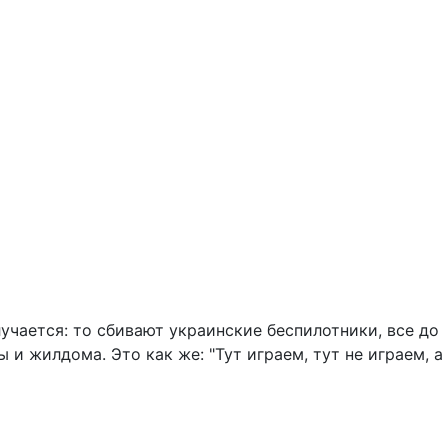
Подписаться
Поделиться
о пропускают, как бы, специально, чтобы они бомбили школы и 
-9
-9