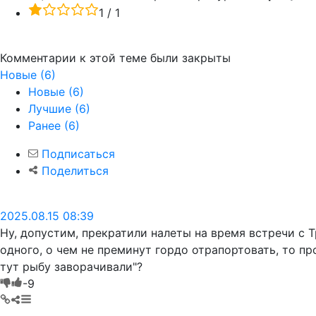
/
1
1
Новые
Лучшие
Ранее
(6)
2025.08.15 08:39
Ну, допустим, прекратили налеты на время встречи с Тр
Интересное кино получается: то сбивают украинские беспи
жилдома.

Это как же: "Тут играем, тут не играем, а тут рыбу завора
ㅤ
2025.08.15 08:49
А-а-ааа, понимаю.

Своих не жалко, зато Трампу можно предъявить, ка
А те стараются. Ночью, ночью!, Карл, целятся в це
Точно, "зверюги".