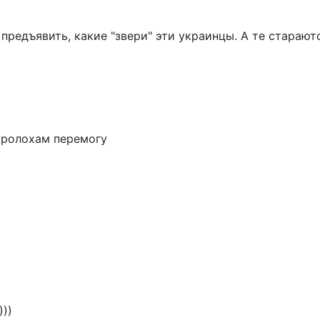
олохам перемогу
ВО.
придурков )))
СЛЕДУЮЩИЕ КОММЕНТАРИИ
Россия
Украина
Белоруссия
Крым
Донбасс
Балканы