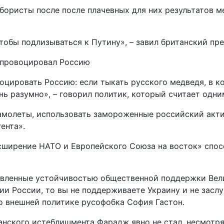
йбористы после после плачевных для них результатов 
чтобы подлизываться к Путину», – завил британский пр
 спровоцировал Россию
воцировать Россию: если тыкать русского медведя, в 
ень разумно», – говорил политик, который считает одни
 самолеты, использовать замороженные российский акт
ента».
расширение НАТО и Европейского Союза на восток» сп
евленные устойчивостью общественной поддержки Вели
ии России, то вы не поддерживаете Украину и не засл
по внешней политике русофобка София Гастон.
танского истеблишмента Фарадж явно не стал, несмот