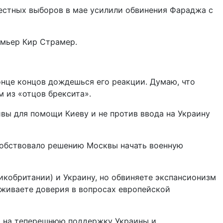
местных выборов в мае усилили обвинения Фараджа с
емьер Кир Страмер.
конце концов дождешься его реакции. Думаю, что
м из «отцов брексита».
ивы для помощи Киеву и не против ввода на Украину
особствовало решению Москвы начать военную
кобритании) и Украину, но обвиняете экспансионизм
уживаете доверия в вопросах европейской
ря на теперешнюю поддержку Украины и