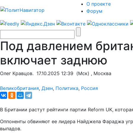
О проекте
Форум
Под давлением брита
включает заднюю
Олег Кравцов.
17.10.2025 12:39
(Мск) , Москва
Великобритания
,
Дзен
,
Политика
,
Россия
В Британии растут рейтинги партии Reform UK, котора
Оппоненты обвиняют ее лидера Найджела Фараджа угро
выпадов.