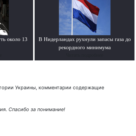
ть около 13
В Нидерландах рухнули запасы газа до
рекордного минимума
е
Читать подробнее
тории Украины, комментарии содержащие
ния.
Спасибо за понимание!