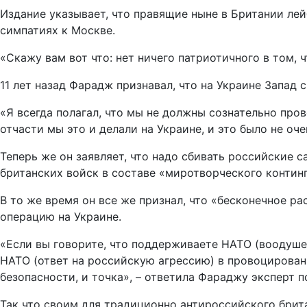
Издание указывает, что правящие ныне в Британии ле
симпатиях к Москве.
«Скажу вам вот что: нет ничего патриотичного в том, 
11 лет назад Фарадж признавал, что на Украине Запад
«Я всегда полагал, что мы не должны сознательно про
отчасти мы это и делали на Украине, и это было не оч
Теперь же он заявляет, что надо сбивать российские
британских войск в составе «миротворческого континг
В то же время он все же признал, что «бесконечное 
операцию на Украине.
«Если вы говорите, что поддерживаете НАТО (воодуш
НАТО (ответ на российскую агрессию) в провоцирован
безопасности, и точка», – ответила Фараджу эксперт 
Так что своим для традиционно антироссийского бри