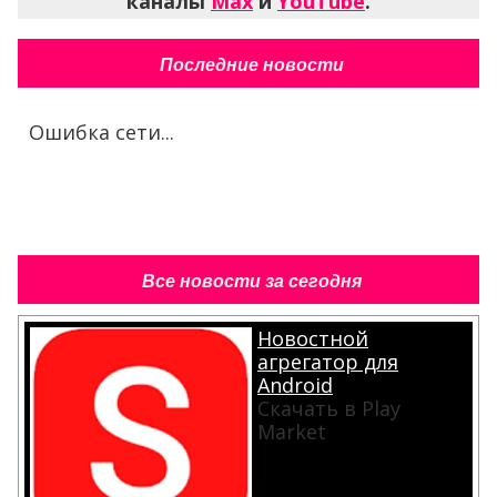
каналы
Max
и
YouTube
.
Последние новости
Ошибка сети...
Все новости за сегодня
Новостной
агрегатор для
Android
Скачать в Play
Market