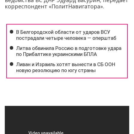
ведомства ВС ДНР Эдуард Басурин, передаёт
корреспондент «ПолитНавигатора».