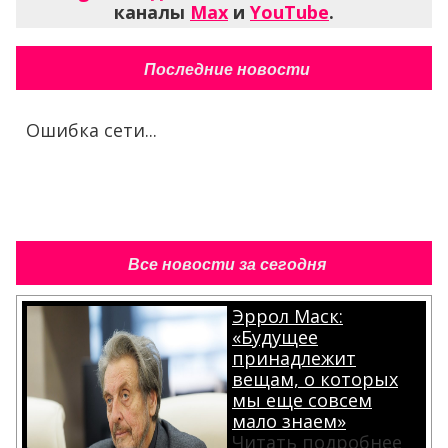
каналы
Max
и
YouTube
.
Последние новости
Ошибка сети...
Все новости за сегодня
Эррол Маск:
«Будущее
принадлежит
вещам, о которых
мы еще совсем
мало знаем»
Читать подробнее