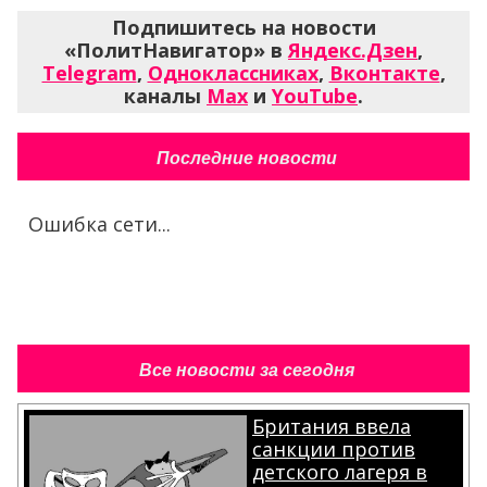
Подпишитесь на новости
«ПолитНавигатор» в
Яндекс.Дзен
,
Telegram
,
Одноклассниках
,
Вконтакте
,
каналы
Max
и
YouTube
.
Последние новости
Ошибка сети...
Все новости за сегодня
Британия ввела
санкции против
детского лагеря в