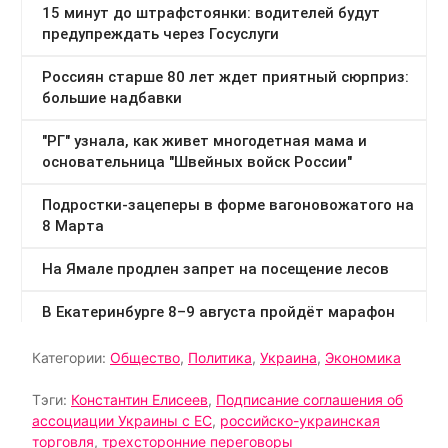
Категории:
Общество
,
Политика
,
Украина
,
Экономика
Тэги:
Константин Елисеев
,
Подписание соглашения об
ассоциации Украины с ЕС
,
российско-украинская
торговля
,
трехсторонние переговоры