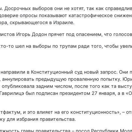
. Досрочных выборов они не хотят, так как справедли
оверие опросы показывают катастрофическое снижени
ора, скрывающегося в Израиле.
истов Игорь Додон прячет под опасением, что голосо
кто-то шел на выборы по трупам ради того, чтобы увел
 направили в Конституционный суд новый запрос. Они 
, аннулировать предыдущую проваленную попытку. Юри
опубликовала задним числом, после того как та высту
 Гаврилицэ был подписан президентом 27 января, а в 
тфактум, и это влияет на его конституционность», – 
ку для избрания правительства.
олжность главы правительства – посол Республики Мол