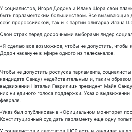
У социалистов, Игоря Додона и Илана Шора свои планы
быть парламентским большинством. Все вызывающие д
себя пророссийской, так и к партии олигарха Илана Ш
Свой страх перед досрочными выборами лидер социал
«Я сделаю все возможное, чтобы не допустить, чтобы 
Додон накануне в эфире одного из телеканалов.
Чтобы не допустить роспуска парламента, социалисты
кандидата Санду) недействительным и, таким образом
выдвижении Натальи Гаврилицэ президент Майя Санду 
них ни единого голоса поддержки. Указ о выдвижении
февраля.
«Указ был опубликован в «Официальном мониторе» пос
Конституционный суд дать парламенту еще одну попыт
У социалистов и депутатов ШОР есть и кандидат на д