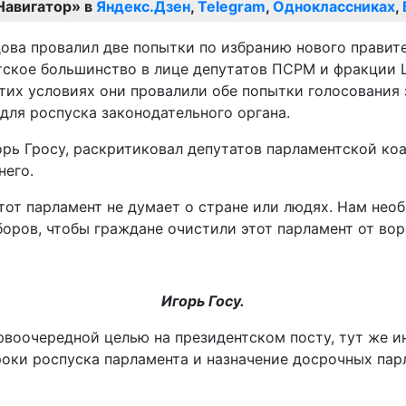
Навигатор» в
Яндекс.Дзен
,
Telegram
,
Одноклассниках
,
ва провалил две попытки по избранию нового правите
тское большинство в лице депутатов ПСРМ и фракции 
тих условиях они провалили обе попытки голосования з
для роспуска законодательного органа.
рь Гросу, раскритиковал депутатов парламентской коа
него.
тот парламент не думает о стране или людях. Нам нео
ров, чтобы граждане очистили этот парламент от воров
Игорь Госу.
рвоочередной целью на президентском посту, тут же 
роки роспуска парламента и назначение досрочных пар