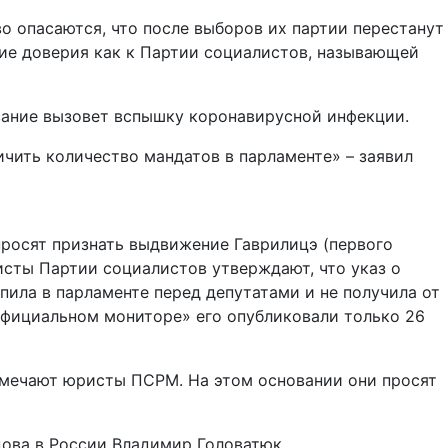
во опасаются, что после выборов их партии перестанут
е доверия как к Партии социалистов, называющей
вание вызовет вспышку коронавирусной инфекции.
ичить количество мандатов в парламенте» – заявил
просят признать выдвижение Гаврилицэ (первого
сты Партии социалистов утверждают, что указ о
пила в парламенте перед депутатами и не получила от
«Официальном мониторе» его опубликовали только 26
отмечают юристы ПСРМ. На этом основании они просят
дова в России Владимир Головатюк.