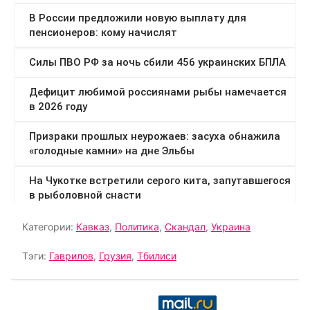
Категории:
Кавказ
,
Политика
,
Скандал
,
Украина
Тэги:
Гаврилов
,
Грузия
,
Тбилиси