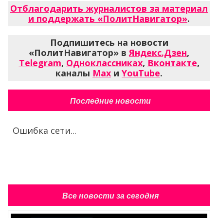
Отблагодарить журналистов за материал
и поддержать «ПолитНавигатор»
.
Подпишитесь на новости
«ПолитНавигатор» в
Яндекс.Дзен
,
Telegram
,
Одноклассниках
,
Вконтакте
,
каналы
Max
и
YouTube
.
Последние новости
Ошибка сети...
Все новости за сегодня