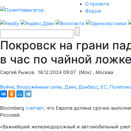
О проекте
Форум
Покровск на грани па
в час по чайной ложке
Сергей Рыжоа.
18.12.2024 09:07
(Мск) , Москва
Война
,
Вооруженные силы
,
Дзен
,
Донбасс
,
ЕС
,
Политик
Bloomberg
считает
, что Европа должна срочно выполни
Россией.
«Важнейший железнодорожный и автомобильный узел Д