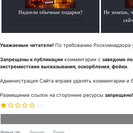
Надоели обычные подарки?
Не знаешь, ч
Создай песню онлайн за 5 минут
сейч
Уважаемые читатели!
По требованию Роскомнадзора 
Запрещены к публикации
комментарии с
заведомо л
экстремистские высказывания, оскорбления, фейки.
Администрация Сайта вправе удалять комментарии и 
Размещение ссылок на сторонние ресурсы
запрещено
/
1
1
Новые
Лучшие
Ранее
(36)