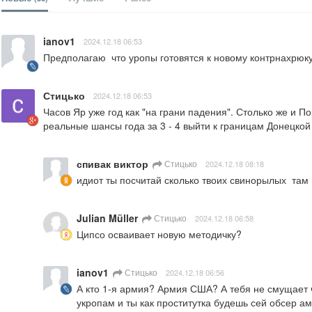
ianov1
2024.12.18 06:53
Предполагаю  что уропы готовятся к новому контрнахрюку
Стицько
2024.12.18 06:53
Часов Яр уже год как "на грани падения". Столько же и П
реальные шансы года за 3 - 4 выйти к границам Донецкой
спивак виктор
Стицько
2024.12.18 08:18
идиот ты посчитай сколько твоих свинорылых  там
Julian Müller
Стицько
2024.12.18 06:58
Ципсо осваивает новую методичку?
ianov1
Стицько
2024.12.18 06:56
А кто 1-я армия? Армия США? А тебя не смущает ч
укропам и ты как проститутка будешь сей обсер а