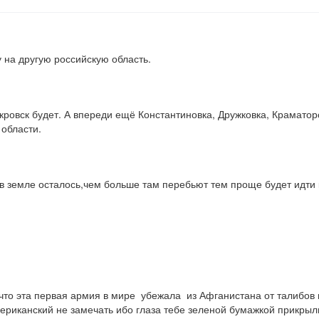
 на другую российскую область.
окровск будет. А впереди ещё Константиновка, Дружковка, Краматорс
 области.
 в земле осталось,чем больше там перебьют тем проще будет идти 
то эта первая армия в мире  убежала  из Афганистана от талибов 
мериканский не замечать ибо глаза тебе зеленой бумажкой прикрыл