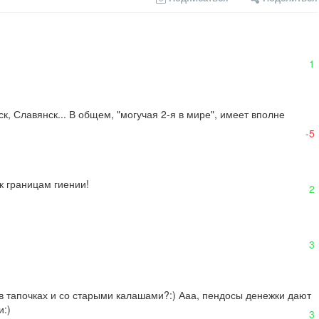
1
к, Славянск... В общем, "могучая 2-я в мире", имеет вполне 
-5
к границам гиении!
2
3
в тапочках и со старыми калашами?:) Ааа, пендосы денежки дают 
и:)
3