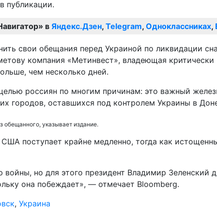
 в публикации.
Навигатор» в
Яндекс.Дзен
,
Telegram
,
Одноклассниках
,
етову компания «Метинвест», владеющая критически в
ольше, чем несколько дней.
 целью россиян по многим причинам: это важный желе
них городов, оставшихся под контролем Украины в Дон
з обещанного, указывает издание.
 США поступает крайне медленно, тогда как истощенн
ю войны, но для этого президент Владимир Зеленский 
ольку она побеждает», — отмечает Bloomberg.
овск
,
Украина