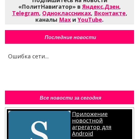
Подпишитесь на новости
«ПолитНавигатор» в
Яндекс.Дзен
,
Telegram
,
Одноклассниках
,
Вконтакте
,
каналы
Max
и
YouTube
.
Последние новости
Ошибка сети...
Все новости за сегодня
Приложение
новостной
агрегатор для
Android