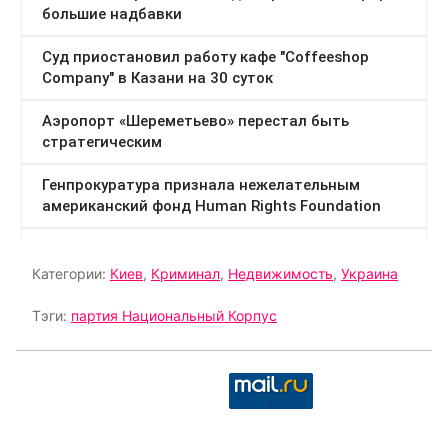
Категории:
Киев
,
Криминал
,
Недвижимость
,
Украина
Тэги:
партия Национальный Корпус