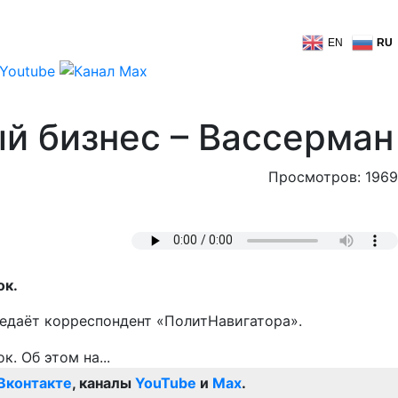
EN
RU
й бизнес – Вассерман
Просмотров: 1969
ок.
редаёт корреспондент «ПолитНавигатора».
Вконтакте
, каналы
YouTube
и
Max
.