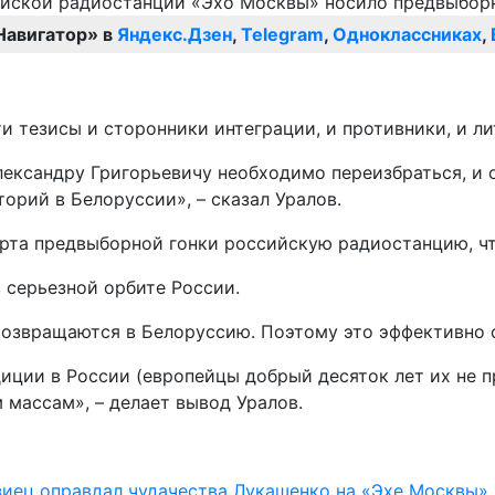
Навигатор» в
Яндекс.Дзен
,
Telegram
,
Одноклассниках
,
и тезисы и сторонники интеграции, и противники, и ли
ександру Григорьевичу необходимо переизбраться, и о
орий в Белоруссии», – сказал Уралов.
арта предвыборной гонки российскую радиостанцию, чт
 серьезной орбите России.
озвращаются в Белоруссию. Поэтому это эффективно с
диции в России (европейцы добрый десяток лет их не 
 массам», – делает вывод Уралов.
зиец оправдал чудачества Лукашенко на «Эхе Москвы»