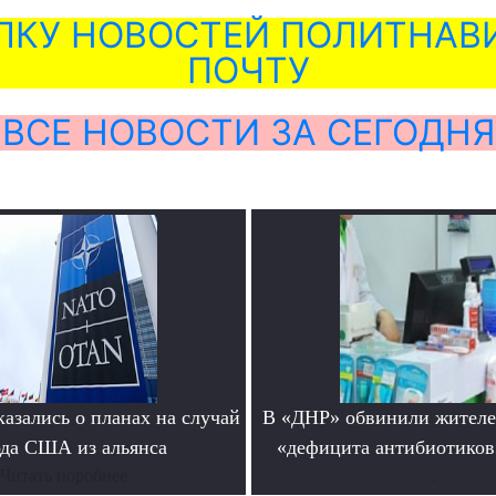
ЛКУ НОВОСТЕЙ ПОЛИТНАВИ
ПОЧТУ
ВСЕ НОВОСТИ ЗА СЕГОДНЯ
азались о планах на случай
В «ДНР» обвинили жителе
да США из альянса
«дефицита антибиотиков
Читать поробнее
.