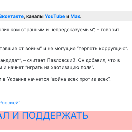
Вконтакте
, каналы
YouTube
и
Max
.
 слишком странным и непредсказуемым”, – говорит
ставшие от войны” и не могущие “терпеть коррупцию”.
ндидат”, – считает Павловский. Он добавил, что в
 и начнет “играть на хаотизацию поля”.
в Украине начнется “война всех против всех”.
 Россией”
АЛ И ПОДДЕРЖАТЬ