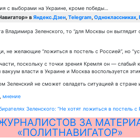
Навигатор» в
Яндекс.Дзен
,
Telegram
,
Одноклассниках
,
та Владимира Зеленского, то “для Москвы он выглядит
и, не желающие “ложиться в постель с Россией”, но “у
асти, поскольку с точки зрения Кремля он — слабый ка
 вакуум власти в Украине и Москва воспользуется этим
м Зеленский не сможет овладеть ситуацией в стране и 
,
мнение
бирателях Зеленского: “Не хотят ложиться в постель с
ЖУРНАЛИСТОВ ЗА МАТЕРИ
«ПОЛИТНАВИГАТОР»