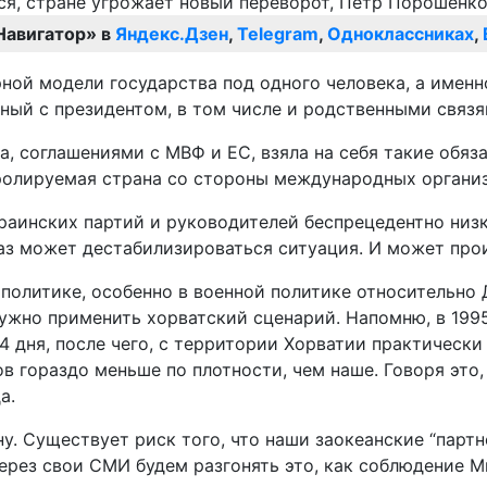
Навигатор» в
Яндекс.Дзен
,
Telegram
,
Одноклассниках
,
ой модели государства под одного человека, а именно
нный с президентом, в том числе и родственными связя
на, соглашениями с МВФ и ЕС, взяла на себя такие об
тролируемая страна со стороны международных органи
раинских партий и руководителей беспрецедентно низк
раз может дестабилизироваться ситуация. И может прои
й политике, особенно в военной политике относительно
нужно применить хорватский сценарий. Напомню, в 199
 дня, после чего, с территории Хорватии практически
в гораздо меньше по плотности, чем наше. Говоря это,
а.
у. Существует риск того, что наши заокеанские “парт
ерез свои СМИ будем разгонять это, как соблюдение М