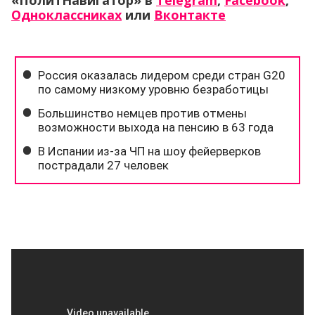
«ПолитНавигатор» в
Telegram
,
Facebook
,
Одноклассниках
или
Вконтакте