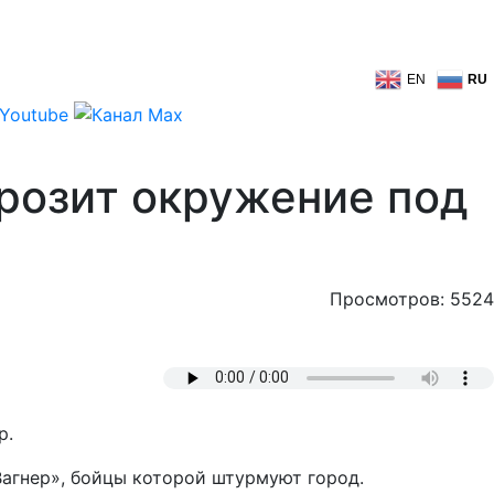
EN
RU
розит окружение под
Просмотров: 5524
р.
Вагнер», бойцы которой штурмуют город.