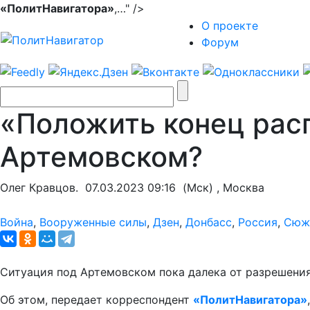
«ПолитНавигатора»
,…" />
О проекте
Форум
«Положить конец расп
Артемовском?
Олег Кравцов.
07.03.2023 09:16
(Мск) , Москва
Война
,
Вооруженные силы
,
Дзен
,
Донбасс
,
Россия
,
Сюж
Ситуация под Артемовском пока далека от разрешения
Об этом, передает корреспондент
«ПолитНавигатора»