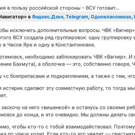
Навигатор» в
Яндекс.Дзен
,
Telegram
,
Одноклассниках
,
тобы исключить дополнительные вопросы. ЧВК «Вагнер»
этого ВСУ создала ряд группировок: одну группировку 
 в Часов Яре и одну в Константиновке.
Артемовск, необходимо заблокировать ЧВК «Вагнер». И
жение Бахмута), а оболочка — это, собственно говоря, 
гу «с боеприпасами и подкреплением, а также с тем, ч
и истерик сделают эту совместную работу, то тогда мы 
ет.
я заскочу на него «вишенкой» и останусь со своими реб
емовск до конца, и это очевидно. Мы должны делать св
димо, чтобы кто-то с тобой взаимодействовал. Поэтому
ока по улице ходит. Если кто-то его увидит — свистни