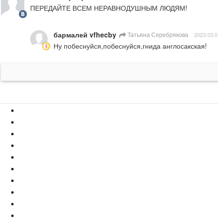
ПЕРЕДАЙТЕ ВСЕМ НЕРАВНОДУШНЫМ ЛЮДЯМ!
бармалей vfhecby
Татьяна Серебрякова
2023.03.0
Ну побеснуйся,побеснуйся,гнида англосакская!