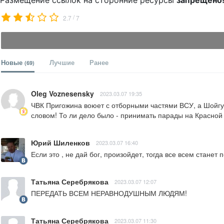
Размещение ссылок на сторонние ресурсы
запрещено
/
2.7
7
Новые
Лучшие
Ранее
(69)
Oleg Voznesensky
2023.03.07 19:35
ЧВК Пригожина воюет с отборными частями ВСУ, а Шойгу в
словом! То ли дело было - принимать парады на Красной
Юрий Шиленков
2023.03.07 16:40
Если это , не дай бог, произойдет, тогда все всем станет п
Татьяна Серебрякова
2023.03.07 12:07
ПЕРЕДАТЬ ВСЕМ НЕРАВНОДУШНЫМ ЛЮДЯМ!
Татьяна Серебрякова
2023.03.07 11:30