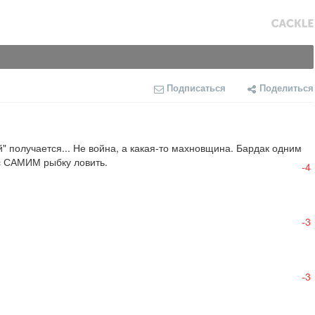
Подписаться
Поделиться
 получается... Не война, а какая-то махновщина. Бардак одним 
 с САМИМ рыбку ловить.
-4
-3
-3