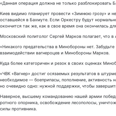
«Данная операция должна не только разблокировать Ба
Киев видимо планирует провести «Зимнюю грозу» и не
оставшейся в Бахмуте. Если Оркестру будут нормально
окончится так же, как в свое время она окончилась дл
Московский политолог Сергей Марков полагает, что в
«Никакого предательства в Минобороны нет. Забудьте
взаимодействии вагнероцев и Минобороны Марков.
Куда более категоричен и резок в своих оценках Мино
«ЧВК «Вагнер» достиг осязаемых результатов в штурме
необходимое — боеприпасы, пополнение, активность на
но очевидно одно: нужной поддержки, чтобы завершит
Наверное, высшему командованию нашей армии победы б
ротного опорника, освобождение лесополосы, уничтож
силы противника.