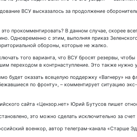
ндование ВСУ высказалось за продолжение оборонител
н это прокомментировать? В данном случае, скорее вс
но. Одновременно с этим, выполняя приказ Зеленского,
рриториальной обороны, которые не жалко.
ключать того варианта, что ВСУ бросят резервы, чтобы
шим переходом в контрнаступление. Это также нужно 
мо будет оказать всецелую поддержку «Вагнеру» на ф
азбежавшиеся по фронту», – комментирует ситуацию эк
сийского сайта «Цензор.нет» Юрий Бутусов пишет отно
становлено, это можно сделать исключительно за счет
ссийский военкор, автор телеграм-канала «Старше Эд