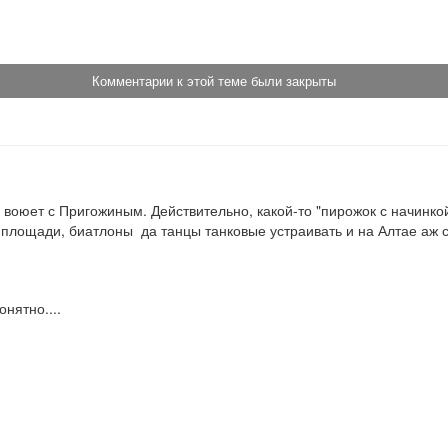
!
Комментарии к этой теме были закрыты
оюет с Пригожиным. Действительно, какой-то "пирожок с начинкой"
 площади, биатлоны  да танцы танковые устраивать и на Алтае аж
онятно....