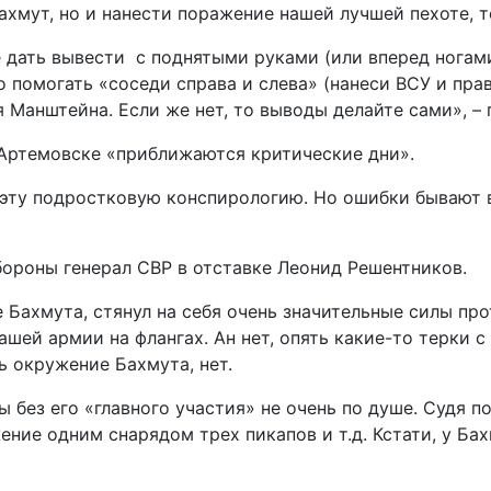
хмут, но и нанести поражение нашей лучшей пехоте, т
 дать вывести с поднятыми руками (или вперед ногам
 помогать «соседи справа и слева» (нанеси ВСУ и пра
я Манштейна. Если же нет, то выводы делайте сами», –
 Артемовске «приближаются критические дни».
 эту подростковую конспирологию. Но ошибки бывают 
бороны генерал СВР в отставке Леонид Решентников.
 Бахмута, стянул на себя очень значительные силы про
шей армии на флангах. Ан нет, опять какие-то терки с
ь окружение Бахмута, нет.
ез его «главного участия» не очень по душе. Судя по
ение одним снарядом трех пикапов и т.д. Кстати, у Б