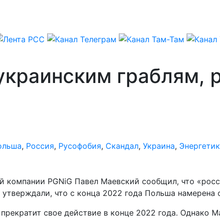
украинским граблям, 
ольша
,
Россия
,
Русофобия
,
Скандал
,
Украина
,
Энергетик
й компании PGNiG Павел Маевский сообщил, что «росси
 утверждали, что с конца 2022 года Польша намерена о
рекратит свое действие в конце 2022 года. Однако Ма