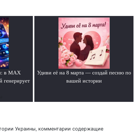
и: в MAX
Удиви её на 8 марта — создай песню по
й генерирует
вашей истории
.
ты
тории Украины, комментарии содержащие