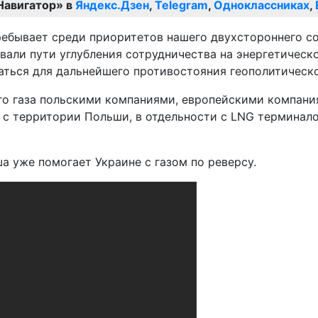
Навигатор» в
Яндекс.Дзен
,
Telegram
,
Одноклассниках
,
ебывает среди приоритетов нашего двухстороннего со
али пути углубления сотрудничества на энергетическо
ться для дальнейшего противостояния геополитическо
о газа польскими компаниями, европейскими компания
 с территории Польши, в отдельности с LNG терминал
а уже помогает Украине с газом по реверсу.