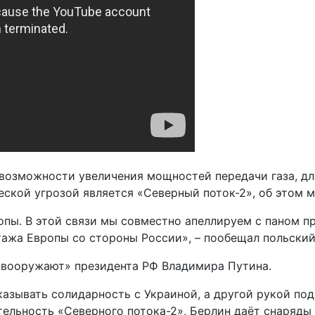
возможности увеличения мощностей передачи газа, дл
еской угрозой является «Северный поток-2», об этом 
опы. В этой связи мы совместно апеллируем с паном п
тажа Европы со стороны России», – пообещал польский
 «вооружают» президента РФ Владимира Путина.
казывать солидарность с Украиной, а другой рукой п
тельность «Северного потока-2», Берлин даёт снаряды