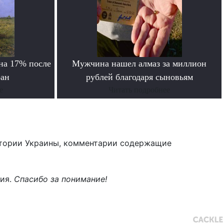
на 17% после
Мужчина нашел алмаз за миллион
ран
рублей благодаря сыновьям
е
Читать подробнее
тории Украины, комментарии содержащие
ния.
Спасибо за понимание!