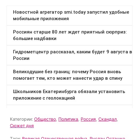
Категории:
Общество
,
Политика
,
Россия
,
Скандал
,
Сюжет дня
Тэги:
Великая Отечественная война
,
Руслан Осташко
,