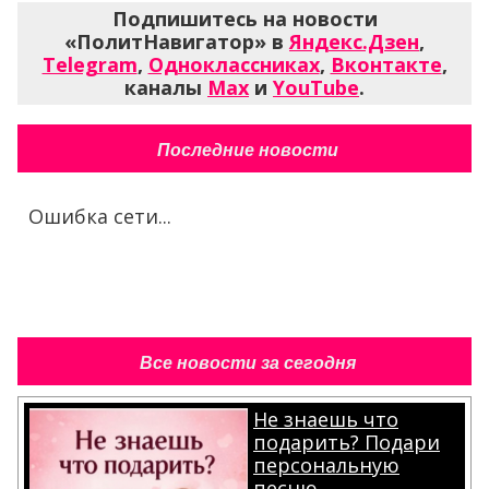
Подпишитесь на новости
«ПолитНавигатор» в
Яндекс.Дзен
,
Telegram
,
Одноклассниках
,
Вконтакте
,
каналы
Max
и
YouTube
.
Последние новости
Ошибка сети...
Все новости за сегодня
Не знаешь что
подарить? Подари
персональную
песню