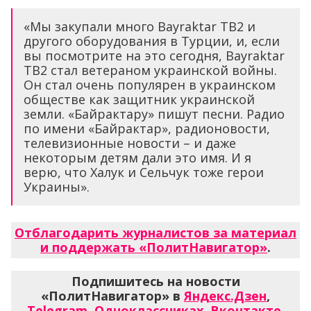
«Мы закупали много Bayraktar TB2 и
другого оборудования в Турции, и, если
вы посмотрите на это сегодня, Bayraktar
TB2 стал ветераном украинской войны.
Он стал очень популярен в украинском
обществе как защитник украинской
земли. «Байрактару» пишут песни. Радио
по имени «Байрактар», радионовости,
телевизионные новости – и даже
некоторым детям дали это имя. И я
верю, что Халук и Сельчук тоже герои
Украины».
Отблагодарить журналистов за материал
и поддержать «ПолитНавигатор»
.
Подпишитесь на новости
«ПолитНавигатор» в
Яндекс.Дзен
,
Telegram
,
Одноклассниках
,
Вконтакте
,