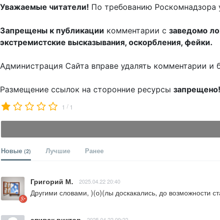
Уважаемые читатели!
По требованию Роскомнадзора 
Запрещены к публикации
комментарии с
заведомо л
экстремистские высказывания, оскорбления, фейки.
Администрация Сайта вправе удалять комментарии и 
Размещение ссылок на сторонние ресурсы
запрещено
/
1
1
Новые
Лучшие
Ранее
(2)
Григорий М.
2025.04.22 20:40
Другими словами, )(о)(лы доскакались, до возможности ста
спивак виктор
2025.04.22 09:22