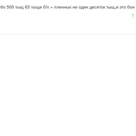
убо 500 тыщ 63 тыщи б/п + пленных не один десяток тыщ,и это бои 
1