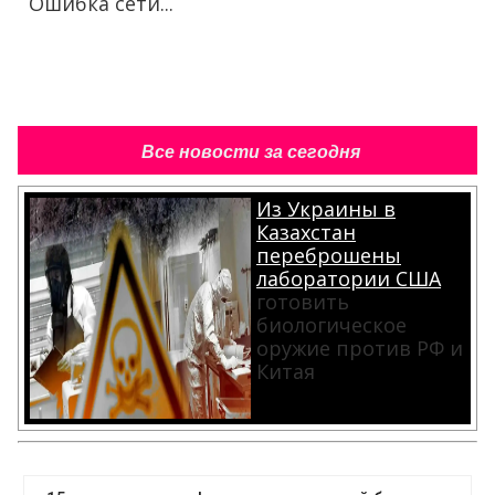
Ошибка сети...
Все новости за сегодня
Из Украины в
Казахстан
переброшены
лаборатории США
готовить
биологическое
оружие против РФ и
Китая