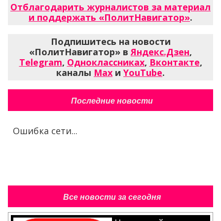
Отблагодарить журналистов за материал
и поддержать «ПолитНавигатор»
.
Подпишитесь на новости
«ПолитНавигатор» в
Яндекс.Дзен
,
Telegram
,
Одноклассниках
,
Вконтакте
,
каналы
Max
и
YouTube
.
Последние новости
Ошибка сети...
Все новости за сегодня