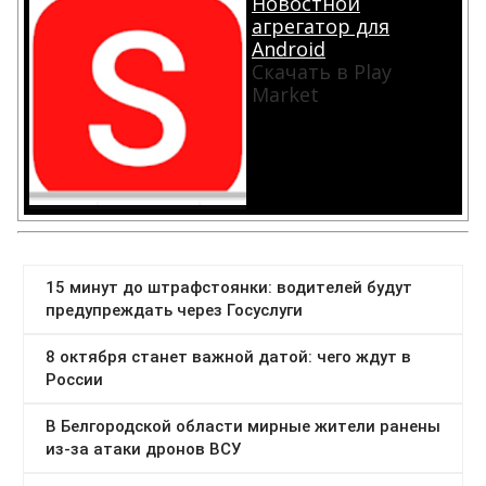
Новостной
агрегатор для
Android
Скачать в Play
Market