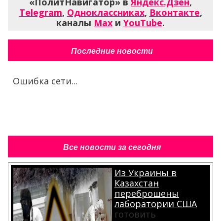
«ПолитНавигатор» в
Яндекс.Дзен
,
Telegram
,
Одноклассниках
,
Вконтакте
,
каналы
Max
и
YouTube
.
Последние новости
Ошибка сети...
Все новости за сегодня
Из Украины в
Казахстан
переброшены
лаборатории США
готовить