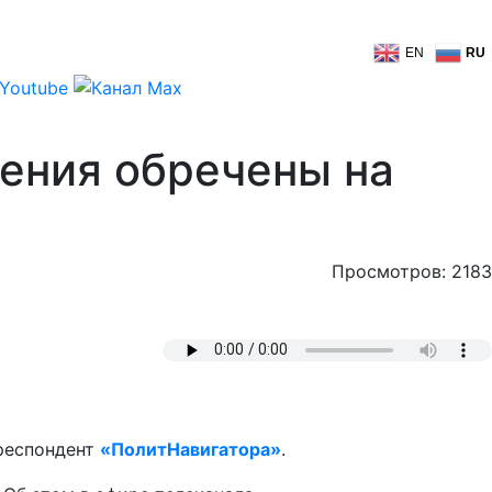
EN
RU
ения обречены на
Просмотров: 2183
рреспондент
«ПолитНавигатора»
.