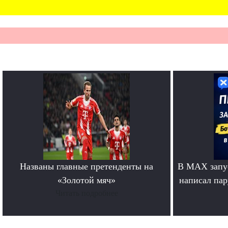
Названы главные претенденты на
В MAX запус
«Золотой мяч»
написал па
Читать подробнее