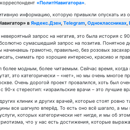
т корреспондент
«ПолитНавигатора»
.
Навигатор» в
Яндекс.Дзен
,
Telegram
,
Одноклассниках
,
невероятный запрос на негатив, это была история с 90
 абсолютно сумасшедший запрос на позитив. Понятное д
ы начинаешь грамотно, правильно, без розовых засаха
сать, снимать про хорошие интересно, красиво и прав
л более модным, более читаемым. Сейчас время, когда 
утат, это категорически – «нет», но мы очень многое п
скве. Очень дорогой проект провалился, хоть был оче
с 90-х стереотип: «израильские врачи – это лучшие вр
ругих клиник и других врачей, которые стоят ровно та
цины все шагнуло вперёд. То есть оно всё шагало, а мы
слуги, которых категорически нет нигде, и мы об этом 
триотизма, что у нас есть достижения, которые выража