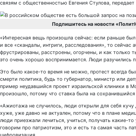
связям с общественностью Евгения Стулова, передае
Подпишитесь на новости «Полит
«Интересная вещь произошла сейчас: если раньше был 
и все «скандалы, интриги, расследования», то сейчас
фрустрированы, расстроены, огорчены, и как только т
это очень хорошо воспринимается. Люди разучились пи
Это было какое-то время не можно, протест всегда бы
смерти политика, будь то губернатор, министр или деп
пример неудавшийся проект израильской клиники в Мо
произошло, потому что ставка была на сохранившийся 
«Ажиотажа не случилось, люди открыли для себя кучу д
хуже, уже давно не актуален, потому что в плане меди
люди приезжали лечиться, учиться, получать какие-то у
говорим про патриотизм, это и есть та самая часть па
цифровизация.