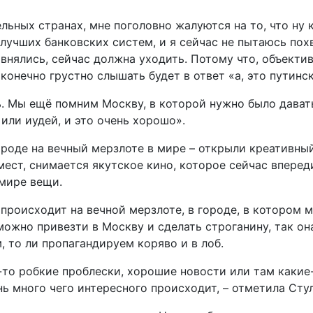
ельных странах, мне поголовно жалуются на то, что ну 
з лучших банковских систем, и я сейчас не пытаюсь по
авнялись, сейчас должна уходить. Потому что, объекти
конечно грустно слышать будет в ответ «а, это путинск
. Мы ещё помним Москву, в которой нужно было давать
 или иудей, и это очень хорошо».
ороде на вечный мерзлоте в мире – открыли креативны
мест, снимается якутское кино, которое сейчас впере
 мире вещи.
 происходит на вечной мерзлоте, в городе, в котором 
можно привезти в Москву и сделать строганину, так он
, то ли пропагандируем коряво и в лоб.
-то робкие проблески, хорошие новости или там какие
нь много чего интересного происходит, – отметила Сту