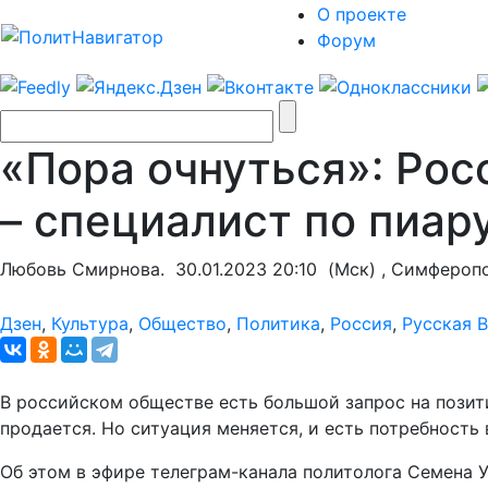
О проекте
Форум
«Пора очнуться»: Рос
– специалист по пиар
Любовь Смирнова.
30.01.2023 20:10
(Мск) , Симфероп
Дзен
,
Культура
,
Общество
,
Политика
,
Россия
,
Русская 
В российском обществе есть большой запрос на позит
продается. Но ситуация меняется, и есть потребность 
Об этом в эфире телеграм-канала политолога Семена 