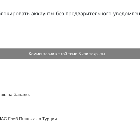
блокировать аккаунты без предварительного уведомле
!
Комментарии к этой теме были закрыты
ёшь на Западе.
ЧАС Глеб Пьяных - в Турции.