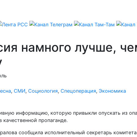
сия намного лучше, че
у
оль
Весна
,
СМИ
,
Социология
,
Спецоперация
,
Экономика
ивную информацию, которую привыкли опускать из опас
в качественной пропаганде.
Уралова сообщила исполнительный секретарь комитета