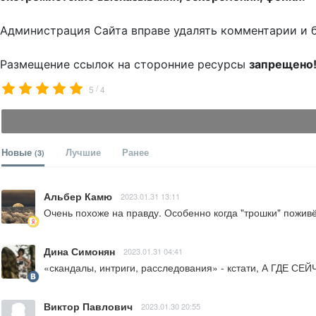
Администрация Сайта вправе удалять комментарии и 
Размещение ссылок на сторонние ресурсы
запрещено
/
5
4
Новые
Лучшие
Ранее
(3)
Альбер Камю
2023.01.31 13:11
Очень похоже на правду. Особенно когда "трошки" пожив
Дина Симонян
2023.01.31 04:41
«скандалы, интриги, расследования» - кстати, А ГДЕ СЕЙ
Виктор Павлович
2023.01.30 20:55