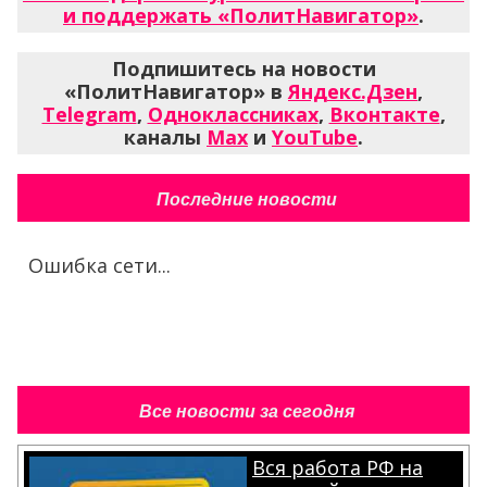
и поддержать «ПолитНавигатор»
.
Подпишитесь на новости
«ПолитНавигатор» в
Яндекс.Дзен
,
Telegram
,
Одноклассниках
,
Вконтакте
,
каналы
Max
и
YouTube
.
Последние новости
Ошибка сети...
Все новости за сегодня
Вся работа РФ на