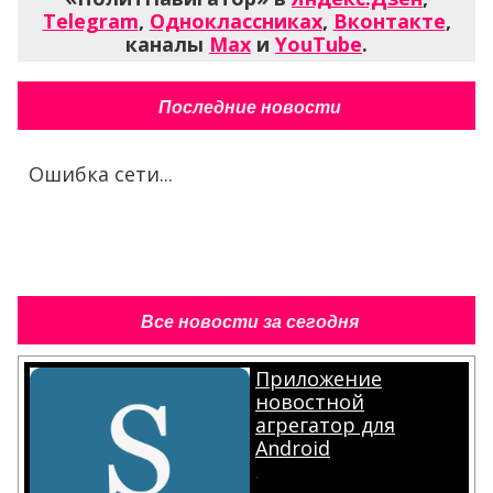
Telegram
,
Одноклассниках
,
Вконтакте
,
каналы
Max
и
YouTube
.
Последние новости
Ошибка сети...
Все новости за сегодня
Приложение
новостной
агрегатор для
Android
.