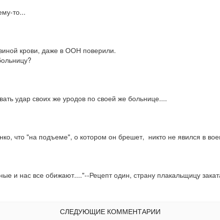
му-то...
виной крови, даже в ООН поверили.

 больницу?
ть удар своих же уродов по своей же больнице....
ко, что "на подъеме", о котором он брешет,  никто не явился в во
ые и нас все обижают...."--Рецепт один, страну плакальщицу закатат
СЛЕДУЮЩИЕ КОММЕНТАРИИ