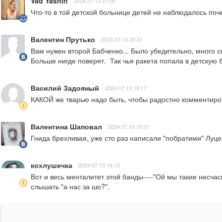
Vad Yashin
2024.07.13 21:06
Что-то в той детской больнице детей не наблюдалось поче
Валентин Прутько
2024.07.13 20:31
Вам нужен второй Бабченко... Было убедительно, много с
Больше нигде поверят.  Так чья ракета попала в детскую
Василий Задояный
2024.07.13 19:17
КАКОЙ же тварью надо быть, чтобы радостно комментирова
Валентина Шаповал
2024.07.13 19:01
Гнида брехливая, уже сто раз написали "побратими" Луцен
кохлушечка
2024.07.13 16:10
Вот и весь менталитет этой банды----"Ой мы такие несчасн
слышать "а нас за шо?".