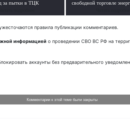
д за пытки в ТЦК
свободной торговле энер
Читать подробнее
Читать подробне
ужесточаются правила публикации комментариев.
ожной информацией
о проведении СВО ВС РФ на терри
блокировать аккаунты без предварительного уведомле
!
Комментарии к этой теме были закрыты