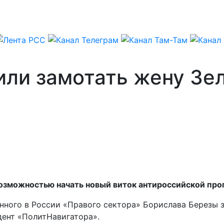
ли замотать жену Зел
озможностью начать новый виток антироссийской проп
нного в России «Правого сектора» Борислава Березы 
дент «ПолитНавигатора».