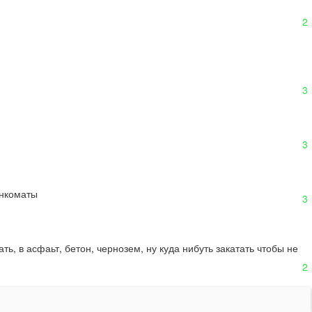
2
3
3
енкоматы
3
ь, в асфаьт, бетон, чернозем, ну куда нибуть закатать чтобы не 
2