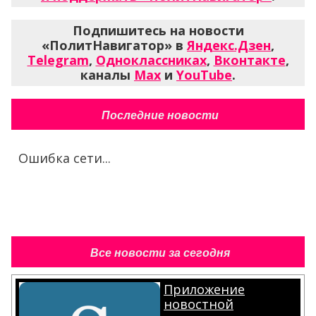
Подпишитесь на новости
«ПолитНавигатор» в
Яндекс.Дзен
,
Telegram
,
Одноклассниках
,
Вконтакте
,
каналы
Max
и
YouTube
.
Последние новости
Ошибка сети...
Все новости за сегодня
Приложение
новостной