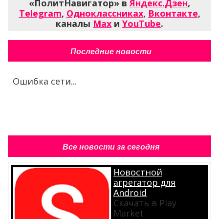
«ПолитНавигатор» в
Яндекс.Дзен
,
Telegram
,
Одноклассниках
,
Вконтакте
,
каналы
Max
и
YouTube
.
Последние новости
Ошибка сети...
Все новости за сегодня
Новостной
агрегатор для
Android
Скачать в Play
Market