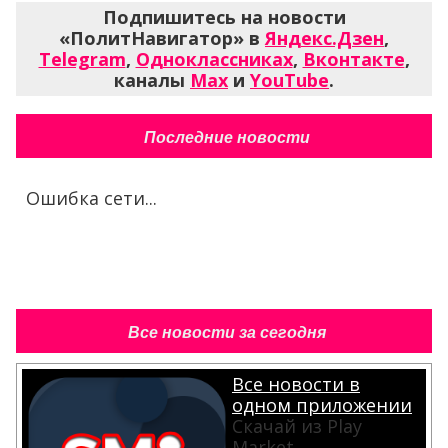
Подпишитесь на новости
«ПолитНавигатор» в
Яндекс.Дзен
,
Telegram
,
Одноклассниках
,
Вконтакте
,
каналы
Max
и
YouTube
.
Последние новости
Ошибка сети...
Все новости за сегодня
Все новости в
одном приложении
Скачай из Play
Market