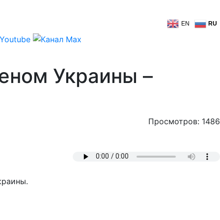
EN
RU
еном Украины –
Просмотров: 1486
краины.