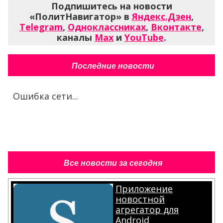
Подпишитесь на новости
«ПолитНавигатор» в
Яндекс.Дзен
,
Telegram
,
Одноклассниках
,
Вконтакте
,
каналы
Max
и
YouTube
.
Последние новости
Ошибка сети...
Все новости за сегодня
Приложение
новостной
агрегатор для
Android