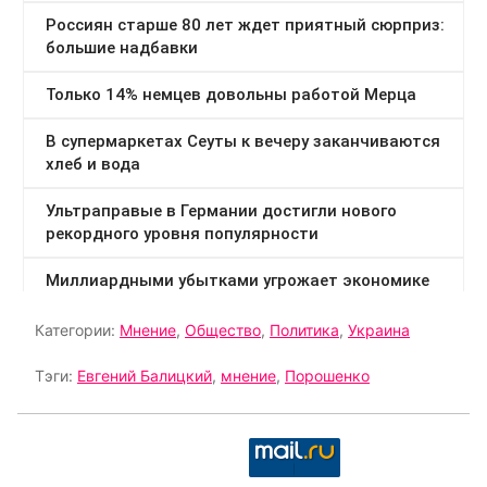
Категории:
Мнение
,
Общество
,
Политика
,
Украина
Тэги:
Евгений Балицкий
,
мнение
,
Порошенко