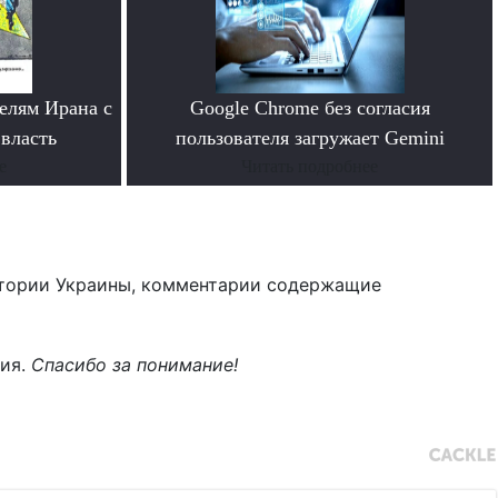
елям Ирана с
Google Chrome без согласия
власть
пользователя загружает Gemini
е
Читать подробнее
тории Украины, комментарии содержащие
ния.
Спасибо за понимание!