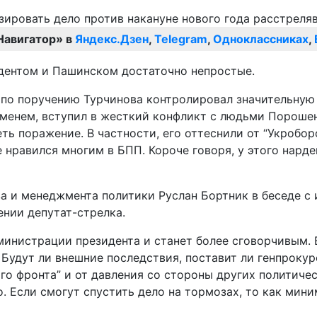
Навигатор» в
Яндекс.Дзен
,
Telegram
,
Одноклассниках
,
идентом и Пашинском достаточно непростые.
по поручению Турчинова контролировал значительную 
еменем, вступил в жесткий конфликт с людьми Порошен
еть поражение. В частности, его оттеснили от “Укроб
 нравился многим в БПП. Короче говоря, у этого нарде
а и менеджмента политики Руслан Бортник в беседе с 
ении депутат-стрелка.
инистрации президента и станет более сговорчивым. Е
удут ли внешние последствия, поставит ли генпрокур
го фронта” и от давления со стороны других политичес
о. Если смогут спустить дело на тормозах, то как мин