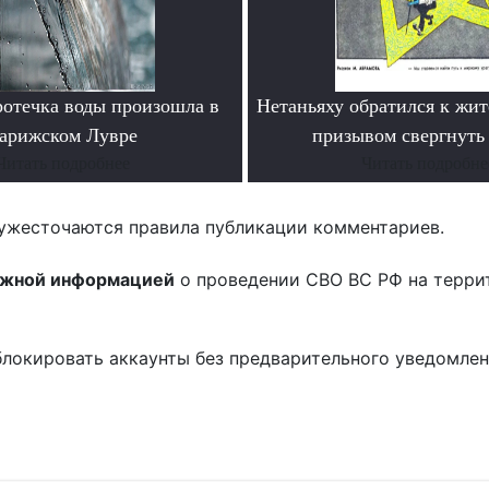
ротечка воды произошла в
Нетаньяху обратился к жит
арижском Лувре
призывом свергнуть 
Читать подробнее
Читать подробне
ужесточаются правила публикации комментариев.
ожной информацией
о проведении СВО ВС РФ на терри
блокировать аккаунты без предварительного уведомле
!