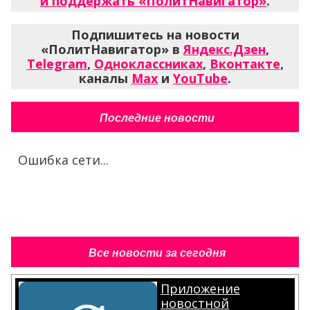
и поддержать «ПолитНавигатор»
.
Подпишитесь на новости
«ПолитНавигатор» в
Яндекс.Дзен
,
Telegram
,
Одноклассниках
,
Вконтакте
,
каналы
Max
и
YouTube
.
Последние новости
Ошибка сети...
Все новости за сегодня
Приложение
новостной